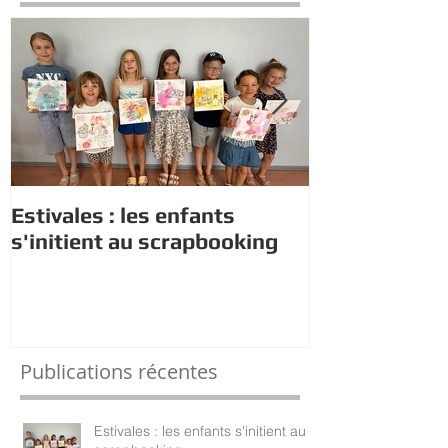
Estivales : les enfants
Rappel : Rec
s'initient au scrapbooking
nouveaux di
Publications récentes
Estivales : les enfants s'initient au