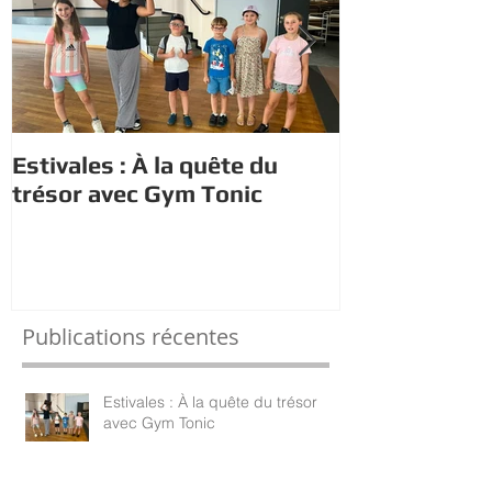
Estivales : À la quête du
Estivales : le
trésor avec Gym Tonic
s'initient au
Publications récentes
Estivales : À la quête du trésor
avec Gym Tonic