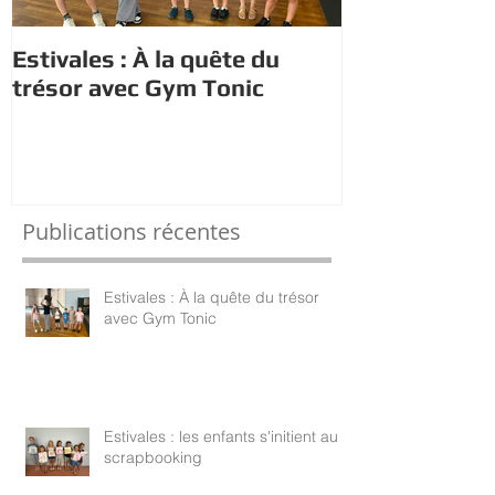
Estivales : À la quête du
Estivales : le
trésor avec Gym Tonic
s'initient au
Publications récentes
Estivales : À la quête du trésor
avec Gym Tonic
Estivales : les enfants s'initient au
scrapbooking