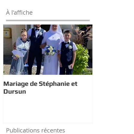
À l'affiche
Mariage de Stéphanie et
Estivales : À 
Dursun
trésor avec 
Publications récentes