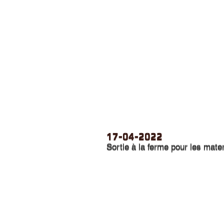
17-04-2022
17-04-2022
Sortie à la ferme pour les mate
Sortie à la ferme pour les mate