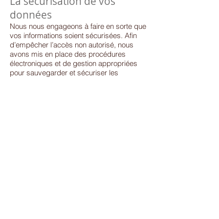
La sécurisation de vos
données
Nous nous engageons à faire en sorte que
vos informations soient sécurisées. Afin
d’empêcher l’accès non autorisé, nous
avons mis en place des procédures
électroniques et de gestion appropriées
pour sauvegarder et sécuriser les
informations que nous recueillons en ligne.
Aucune information personnelle de
l’utilisateur du site
www.saint-jean-
rohrbach.fr
n’est publiée à l’insu de
l’utilisateur, échangée, transférée, cédée
ou vendue sur un support quelconque à
des tiers. Seule l’hypothèse du rachat du
site
www.saint-jean-rohrbach.fr
au
propriétaire du site et de ses droits
permettrait la transmission des dites
informations à l’éventuel acquéreur qui
serait à son tour tenu de la même
obligation de conservation et de
modification des données vis à vis de
l’utilisateur du site
www.saint-jean-