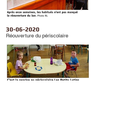
30-06-2020
Réouverture du périscolaire
Accueil
|
Liens
|
Contact
|
Mentions légales
© Copyright : le clic droit n&#39;est pas autorisé