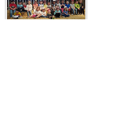
23-05-2017
Première communion pour 7 enfants
de Saint-Jean-Rohrbach (en couleur
sur la photo)
24-05-2017