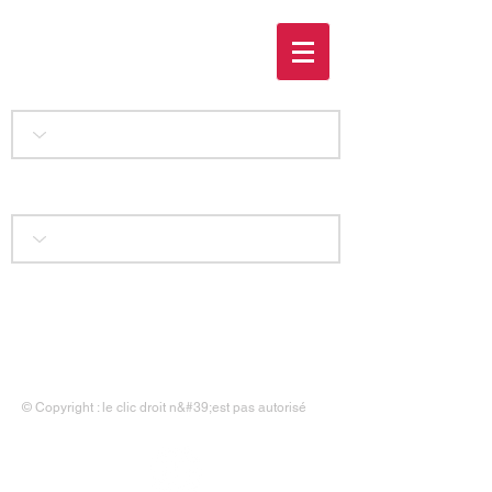
Une nuit inattendue
Accueil
|
Liens
|
Contact
|
Mentions légales
© Copyright : le clic droit n&#39;est pas autorisé