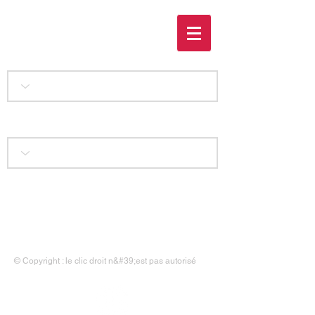
Mon fils Clément
Accueil
|
Liens
|
Contact
|
Mentions légales
© Copyright : le clic droit n&#39;est pas autorisé