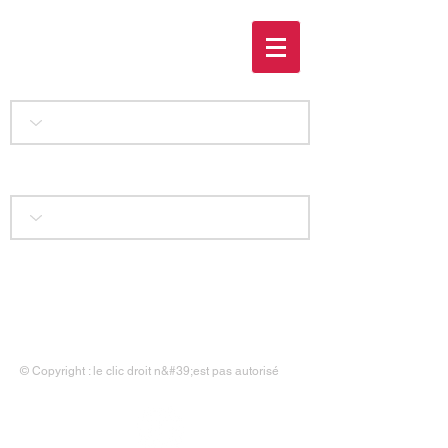
Les drailles oubliées
Accueil
|
Liens
|
Contact
|
Mentions légales
© Copyright : le clic droit n&#39;est pas autorisé