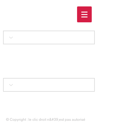
Les Aventures de
Guilhem d'Ussel,
chevalier troubadour
Accueil
|
Liens
|
Contact
|
Mentions légales
© Copyright : le clic droit n&#39;est pas autorisé