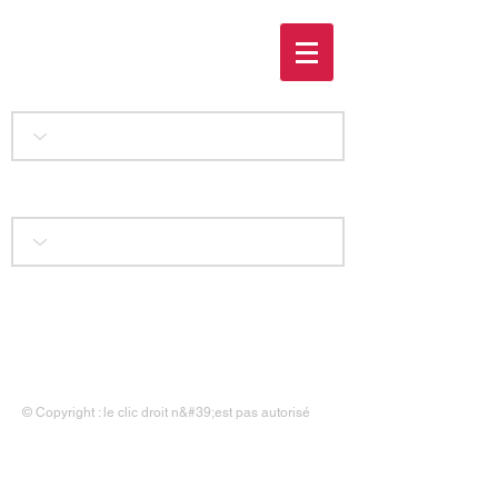
Le Vatican indiscret
Accueil
|
Liens
|
Contact
|
Mentions légales
© Copyright : le clic droit n&#39;est pas autorisé