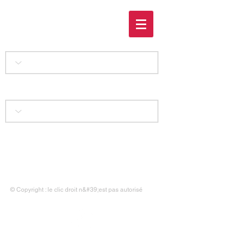
Le temps des orages
Accueil
|
Liens
|
Contact
|
Mentions légales
© Copyright : le clic droit n&#39;est pas autorisé