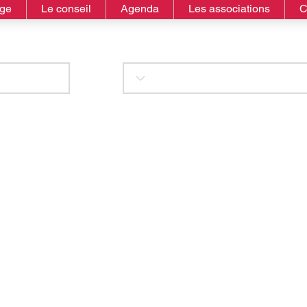
age
Le conseil
Agenda
Les associations
C
essager d'Athènes