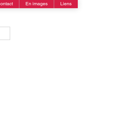
ontact
En images
Liens
ibu