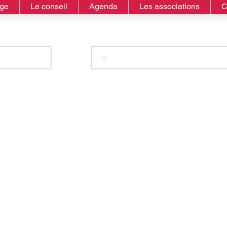
age
Le conseil
Agenda
Les associations
C
astor Grogh et sa tr