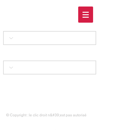
La vie sans lui
Accueil
|
Liens
|
Contact
|
Mentions légales
© Copyright : le clic droit n&#39;est pas autorisé