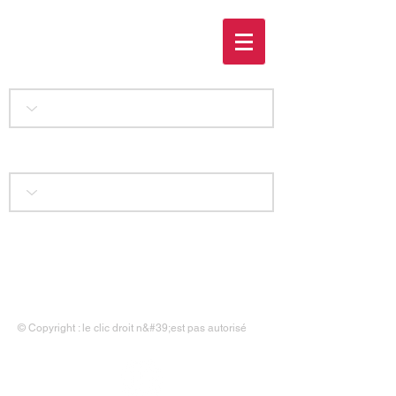
L'instant présent
Accueil
|
Liens
|
Contact
|
Mentions légales
© Copyright : le clic droit n&#39;est pas autorisé