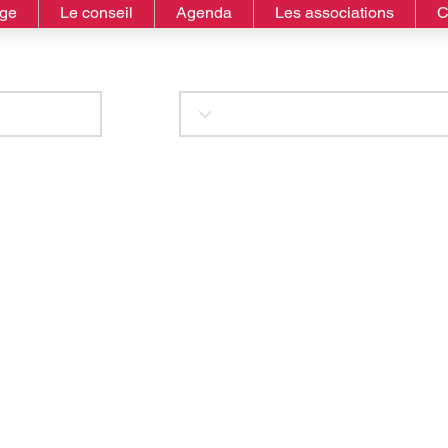
age
Le conseil
Agenda
Les associations
C
mme aux cercles bl