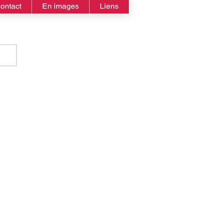
ontact
En images
Liens
eus