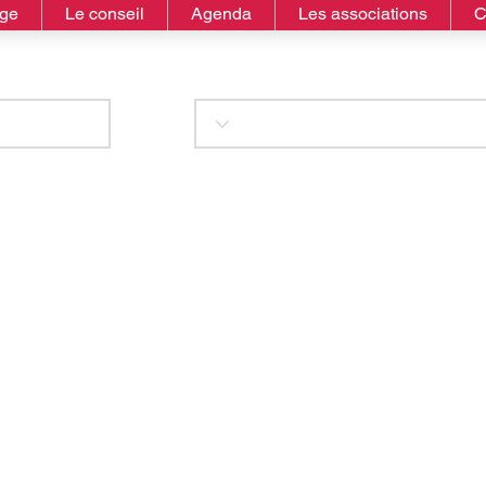
age
Le conseil
Agenda
Les associations
C
istible