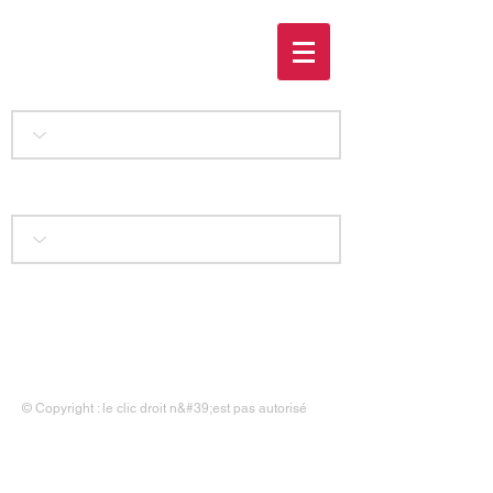
Géants et miniatures
Accueil
|
Liens
|
Contact
|
Mentions légales
© Copyright : le clic droit n&#39;est pas autorisé