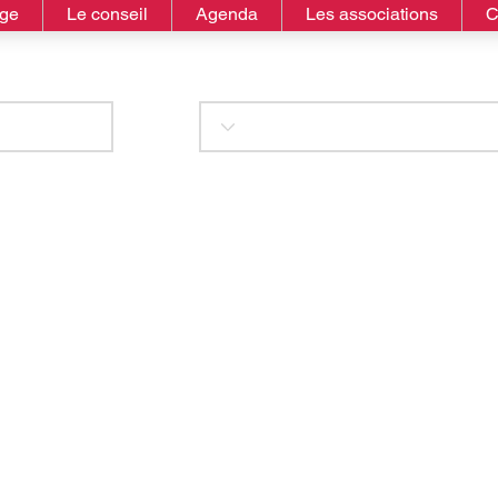
age
Le conseil
Agenda
Les associations
C
oure