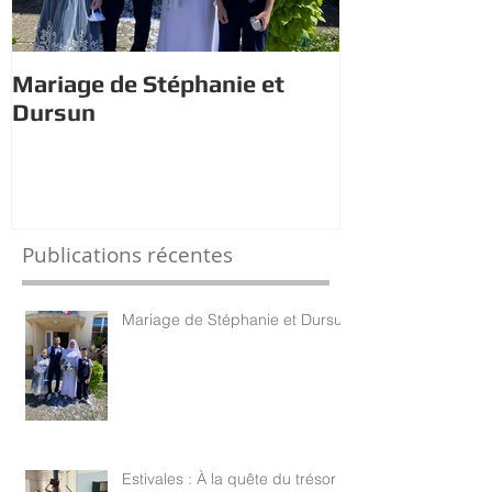
Mariage de Stéphanie et
Estivales : À 
Dursun
trésor avec 
Publications récentes
Mariage de Stéphanie et Dursun