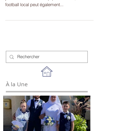
Si l'US SAINT-JEAN est fier de ses équipes de
jeunes et des ses 2 équipes séniors, le club de
football local peut également...
À la Une