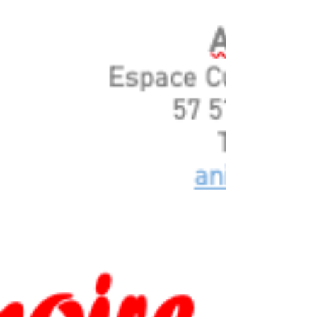
inscrits. Les inscriptions sont à retourner avant le
mercredi 27/05/2026, aux permanences, au
siège d'AnimCom 13, à l'espace culturel de
Puttelange-aux-Lacs, les lundis de 14h à 17h et
les mercredis de 9h30 à 11h