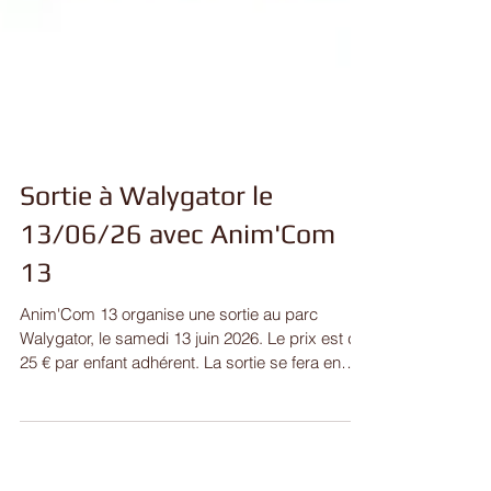
Sortie à Walygator le
13/06/26 avec Anim'Com
13
Anim'Com 13 organise une sortie au parc
Walygator, le samedi 13 juin 2026. Le prix est de
25 € par enfant adhérent. La sortie se fera en
bus avec départ de Puttelange (parking du
Match). Les modalités de transport (heure de
départ et de retour) seront communiqués aux