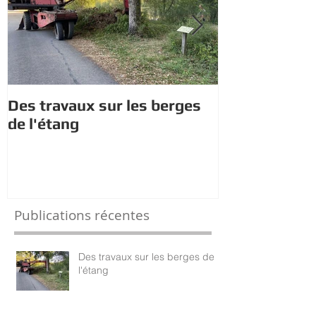
Des travaux sur les berges
Mariage de S
de l'étang
Dursun
Publications récentes
Des travaux sur les berges de
l'étang