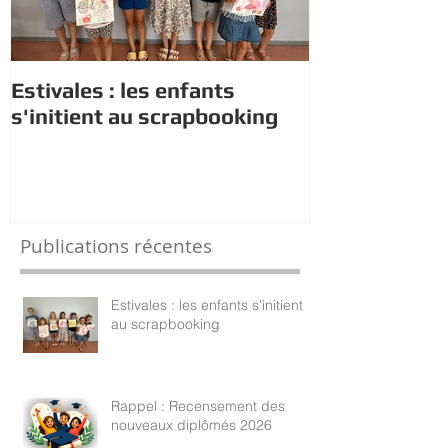
Estivales : les enfants
Rappel : Rec
s'initient au scrapbooking
nouveaux di
Publications récentes
Estivales : les enfants s'initient
au scrapbooking
Rappel : Recensement des