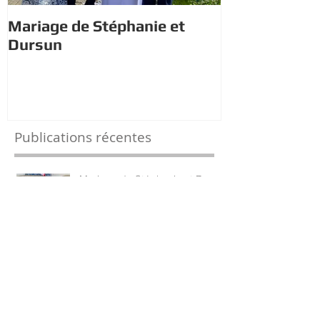
Mariage de Stéphanie et
Estivales : À 
Dursun
trésor avec 
Publications récentes
Mariage de Stéphanie et Dursun