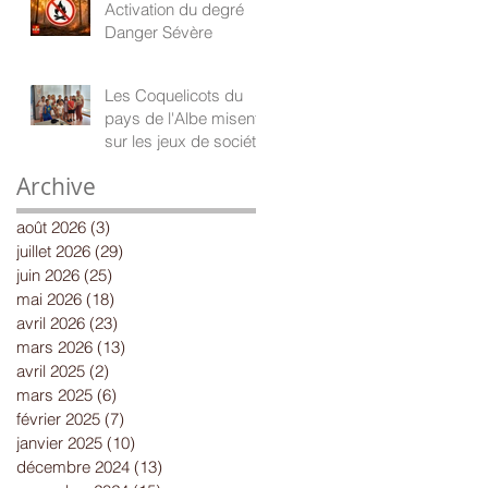
Activation du degré
Danger Sévère
Les Coquelicots du
pays de l'Albe misent
sur les jeux de société
Archive
août 2026
(3)
3 posts
juillet 2026
(29)
29 posts
juin 2026
(25)
25 posts
mai 2026
(18)
18 posts
avril 2026
(23)
23 posts
mars 2026
(13)
13 posts
avril 2025
(2)
2 posts
mars 2025
(6)
6 posts
février 2025
(7)
7 posts
janvier 2025
(10)
10 posts
décembre 2024
(13)
13 posts