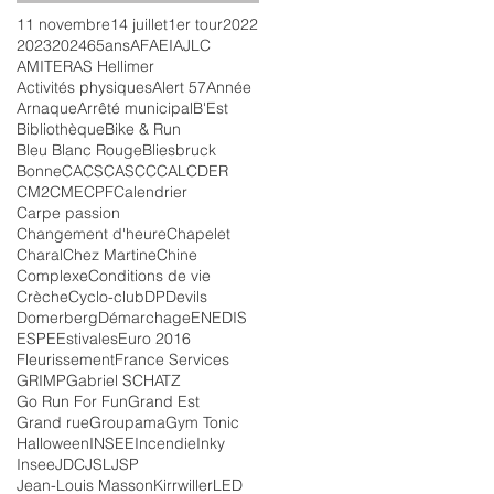
11 novembre
14 juillet
1er tour
2022
2023
2024
65ans
AFAEI
AJLC
AMITER
AS Hellimer
Activités physiques
Alert 57
Année
Arnaque
Arrêté municipal
B'Est
Bibliothèque
Bike & Run
Bleu Blanc Rouge
Bliesbruck
Bonne
CACS
CASC
CCAL
CDER
CM2
CME
CPF
Calendrier
Carpe passion
Changement d'heure
Chapelet
Charal
Chez Martine
Chine
Complexe
Conditions de vie
Crèche
Cyclo-club
DP
Devils
Domerberg
Démarchage
ENEDIS
ESPE
Estivales
Euro 2016
Fleurissement
France Services
GRIMP
Gabriel SCHATZ
Go Run For Fun
Grand Est
Grand rue
Groupama
Gym Tonic
Halloween
INSEE
Incendie
Inky
Insee
JDC
JSL
JSP
Jean-Louis Masson
Kirrwiller
LED