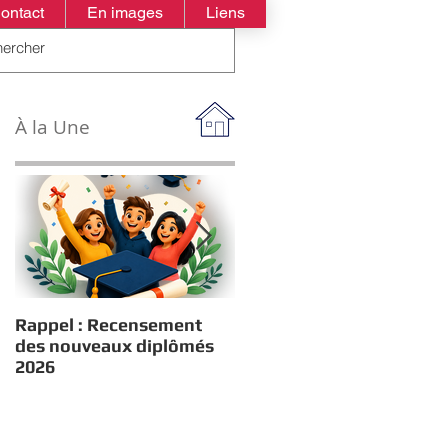
ontact
En images
Liens
À la Une
Rappel : Recensement
Estivales : Atelier
des nouveaux diplômés
robotique le 13/08/2026
2026