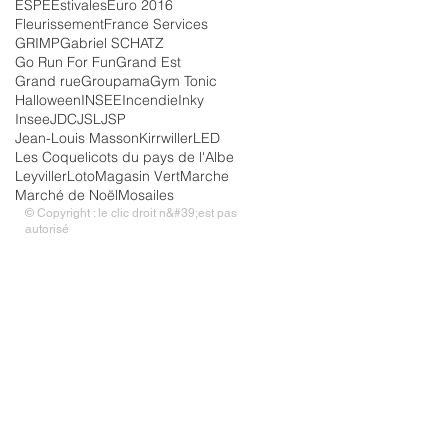
ESPE
Estivales
Euro 2016
Fleurissement
France Services
GRIMP
Gabriel SCHATZ
Go Run For Fun
Grand Est
Grand rue
Groupama
Gym Tonic
Halloween
INSEE
Incendie
Inky
Insee
JDC
JSL
JSP
Jean-Louis Masson
Kirrwiller
LED
Les Coquelicots du pays de l'Albe
Leyviller
Loto
Magasin Vert
Marche
Marché de Noël
Mosailes
© Copyright : le clic droit n&#39;est pas
autorisé
AINT-JEAN-ROHRBACH
rdis et jeudis de 17h à 19h