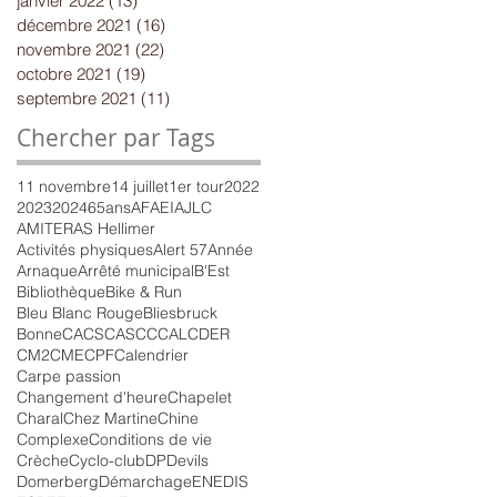
janvier 2022
(13)
13 posts
décembre 2021
(16)
16 posts
novembre 2021
(22)
22 posts
octobre 2021
(19)
19 posts
septembre 2021
(11)
11 posts
Chercher par Tags
11 novembre
14 juillet
1er tour
2022
2023
2024
65ans
AFAEI
AJLC
AMITER
AS Hellimer
Activités physiques
Alert 57
Année
Arnaque
Arrêté municipal
B'Est
Bibliothèque
Bike & Run
Bleu Blanc Rouge
Bliesbruck
Bonne
CACS
CASC
CCAL
CDER
CM2
CME
CPF
Calendrier
Carpe passion
Changement d'heure
Chapelet
Charal
Chez Martine
Chine
Complexe
Conditions de vie
Crèche
Cyclo-club
DP
Devils
Domerberg
Démarchage
ENEDIS