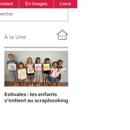
ontact
En images
Liens
À la Une
Estivales : les enfants
Rappel : Recensement
s'initient au scrapbooking
des nouveaux diplômés
2026