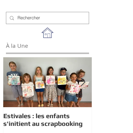
À la Une
Estivales : les enfants
Rappel : Rec