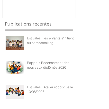
s'initient au scrapbooking
nouveaux di
Publications récentes
Estivales : les enfants s'initient
au scrapbooking
Rappel : Recensement des
nouveaux diplômés 2026
Estivales : Atelier robotique le
13/08/2026