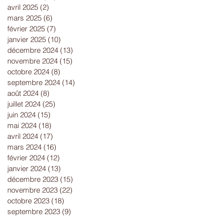
avril 2025
(2)
2 posts
mars 2025
(6)
6 posts
février 2025
(7)
7 posts
janvier 2025
(10)
10 posts
décembre 2024
(13)
13 posts
novembre 2024
(15)
15 posts
octobre 2024
(8)
8 posts
septembre 2024
(14)
14 posts
août 2024
(8)
8 posts
juillet 2024
(25)
25 posts
juin 2024
(15)
15 posts
mai 2024
(18)
18 posts
avril 2024
(17)
17 posts
mars 2024
(16)
16 posts
février 2024
(12)
12 posts
janvier 2024
(13)
13 posts
décembre 2023
(15)
15 posts
novembre 2023
(22)
22 posts
octobre 2023
(18)
18 posts
septembre 2023
(9)
9 posts