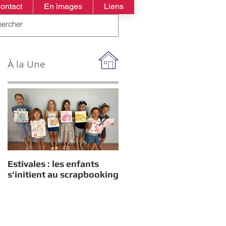
ontact
En images
Liens
À la Une
Estivales : les enfants
Rappel : Recensement
s'initient au scrapbooking
des nouveaux diplômés
2026