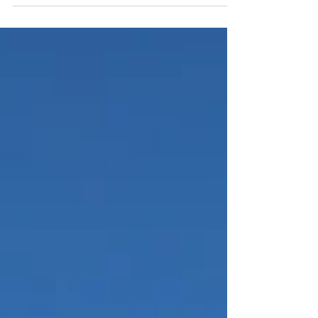
annoncé que le glas sonnera dans toutes les
églises de France, aujourd'hui à 15h00, en
hommage aux...