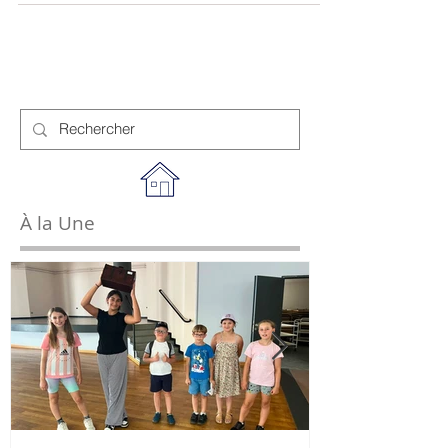
preuve d'imagination puisque deux chenilles
géantes jaunes "transportant" des plants ont été
mises en place aux entrées du village sur la RD
674, des bacs à fleurs ont été positionnés le long
de la traversée du village et rue du moulin, et le
babyfoot inutilisable, à l'arrière de la mairie,
accueille désormais des plantes aromatiques.
Devan
À la Une