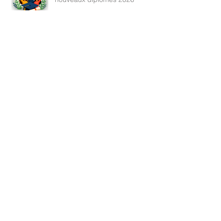
Rappel : Recensement des
nouveaux diplômés 2026
Estivales : Atelier robotique le
13/08/2026
Estivales : une pêche qui a tenu
toutes ses promesses
Loto des arboriculteurs
Archive