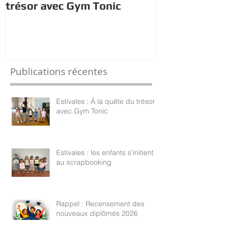
Estivales : À la quête du
Estivales : le
trésor avec Gym Tonic
s'initient au
Publications récentes
Estivales : À la quête du trésor
avec Gym Tonic
Estivales : les enfants s'initient
au scrapbooking
Rappel : Recensement des