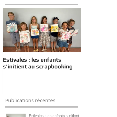
À la Une
Estivales : les enfants
Rappel : Rec
s'initient au scrapbooking
nouveaux di
Publications récentes