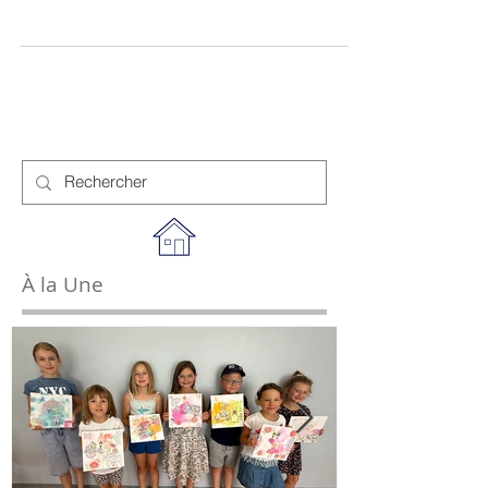
bénévoles est à pied d'oeuvre depuis ce matin
pour fleurir le village. Toutes et tous ont fait
preuve d'imagination puisque deux chenilles
géantes jaunes "transportant" des plants ont été
mises en place aux entrées du village sur la RD
674, des bacs à fleurs ont été positionnés le long
de la traversée du village et rue du moulin, et le
babyfoot inutilisable, à l'arrière de la mairie,
accueille désormais des plantes aromatiques.
Devan
À la Une