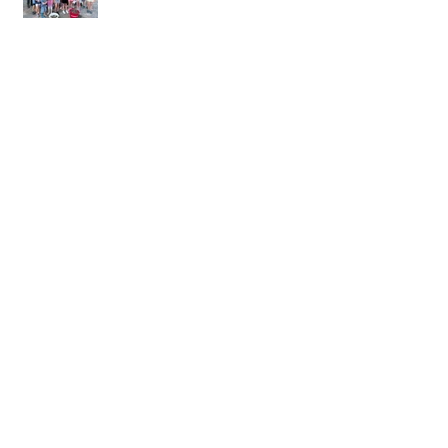
Estivales : une pêche qui a tenu
toutes ses promesses
Loto des arboriculteurs
Feu de forêt : Activation du
degré Danger Sévère
Archive
août 2026
(4)
4 posts
juillet 2026
(29)
29 posts
juin 2026
(25)
25 posts