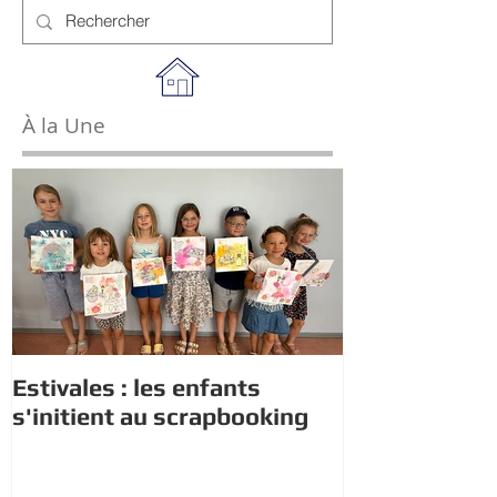
À la Une
Estivales : les enfants
Rappel : Rec
s'initient au scrapbooking
nouveaux di