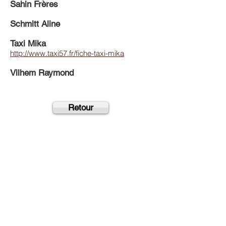
Sahin Frères
Schmitt Aline
Taxi Mika
http://www.taxi57.fr/fiche-taxi-mika
Vilhem Raymond
Retour
Accueil
|
Liens
|
Contact
|
Mentions légales
© Copyright : le clic droit n&#39;est pas autorisé
Mairie de Saint-Jean-Rohrbach