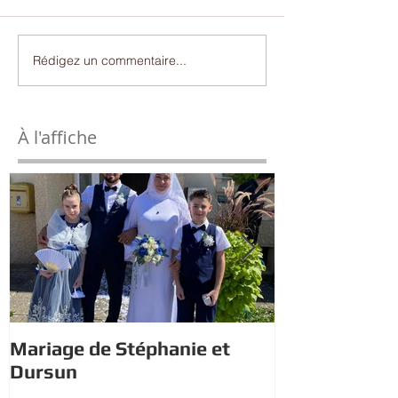
Rédigez un commentaire...
À l'affiche
Mariage de Stéphanie et
Estivales : À 
Dursun
trésor avec 