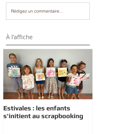
Rédigez un commentaire...
À l'affiche
Estivales : les enfants
Rappel : Rec
s'initient au scrapbooking
nouveaux di