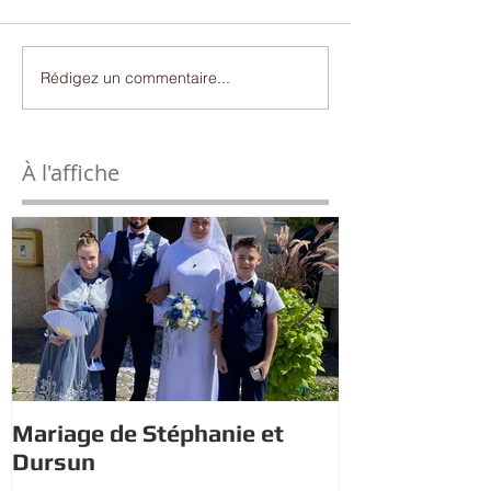
Rédigez un commentaire...
À l'affiche
Mariage de Stéphanie et
Estivales : À 
Dursun
trésor avec 