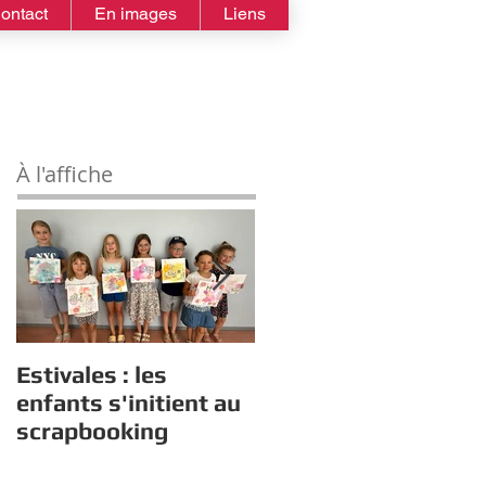
ontact
En images
Liens
À l'affiche
Estivales : les
Rappel :
enfants s'initient au
Recensement des
scrapbooking
nouveaux diplômés
2026