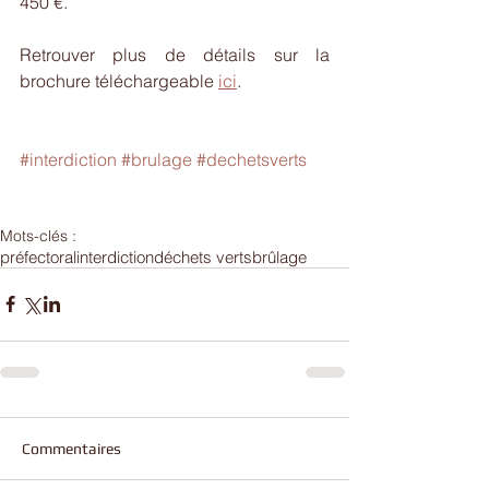
450 €.
Retrouver plus de détails sur la 
brochure téléchargeable 
ici
.
#interdiction
#brulage
#dechetsverts
Mots-clés :
préfectoral
interdiction
déchets verts
brûlage
Commentaires