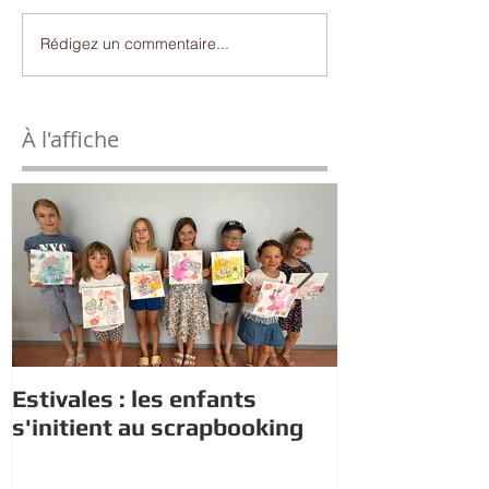
Rédigez un commentaire...
À l'affiche
Estivales : les enfants
Rappel : Rec
s'initient au scrapbooking
nouveaux di