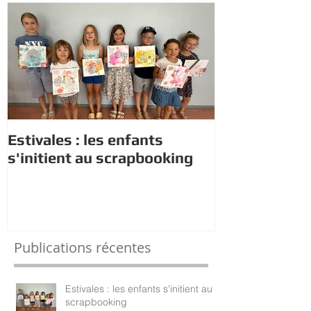
Estivales : les enfants
Rappel : Rec
s'initient au scrapbooking
nouveaux di
Publications récentes
Estivales : les enfants s'initient au
scrapbooking