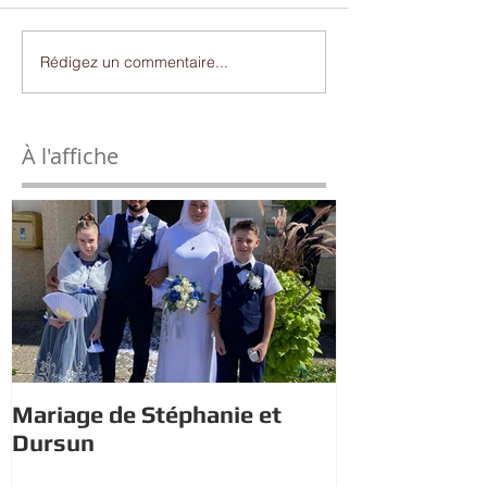
Rédigez un commentaire...
À l'affiche
Mariage de Stéphanie et
Estivales : À 
Dursun
trésor avec 