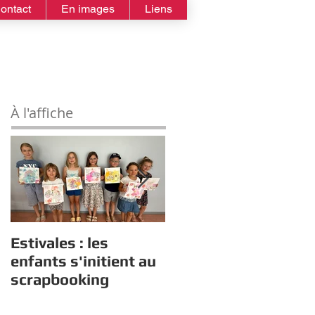
ontact
En images
Liens
À l'affiche
Estivales : les
Rappel :
enfants s'initient au
Recensement des
scrapbooking
nouveaux diplômés
2026