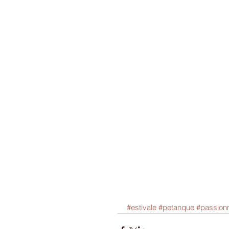
#estivale
#petanque
#passion