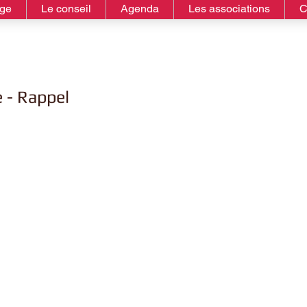
age
Le conseil
Agenda
Les associations
C
e - Rappel