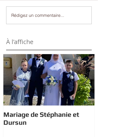
Rédigez un commentaire...
À l'affiche
Mariage de Stéphanie et
Estivales : À 
Dursun
trésor avec 