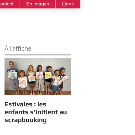
ontact
En images
Liens
À l'affiche
Estivales : les
Rappel :
enfants s'initient au
Recensement des
scrapbooking
nouveaux diplômés
2026