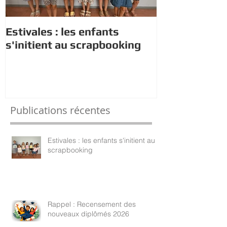
Estivales : les enfants
Rappel : Rec
s'initient au scrapbooking
nouveaux di
Publications récentes
Estivales : les enfants s'initient au
scrapbooking
Rappel : Recensement des
nouveaux diplômés 2026