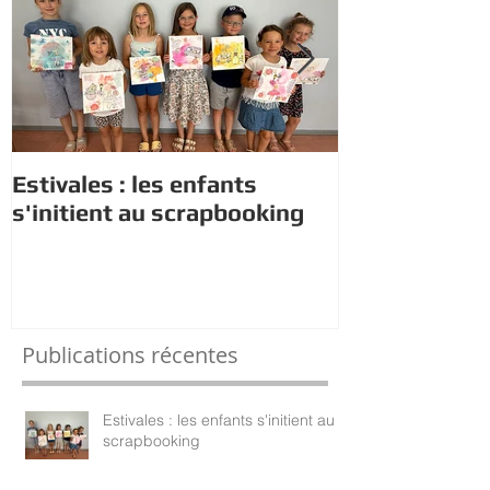
Estivales : les enfants
Rappel : Rec
s'initient au scrapbooking
nouveaux di
Publications récentes
Estivales : les enfants s'initient au
scrapbooking